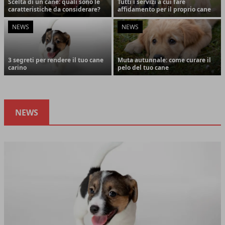
Scelta di un cane: quali sono le
Tutti i servizi a cui fare
caratteristiche da considerare?
affidamento per il proprio cane
NEWS
NEWS
3 segreti per rendere il tuo cane
Muta autunnale: come curare il
carino
pelo del tuo cane
NEWS