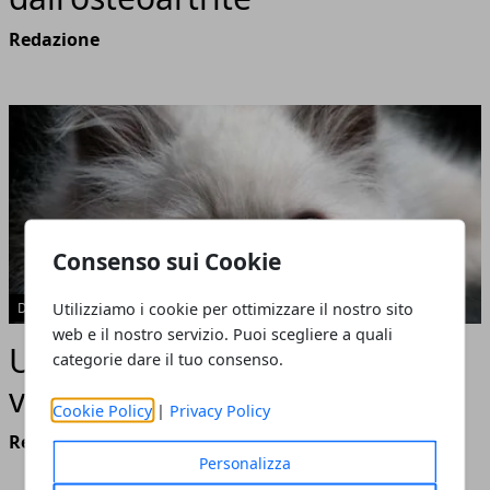
Redazione
Consenso sui Cookie
Utilizziamo i cookie per ottimizzare il nostro sito
DOMANDE E RISPOSTE
web e il nostro servizio. Puoi scegliere a quali
Un gatto come compagno di
categorie dare il tuo consenso.
vita
Cookie Policy
|
Privacy Policy
Redazione
Personalizza