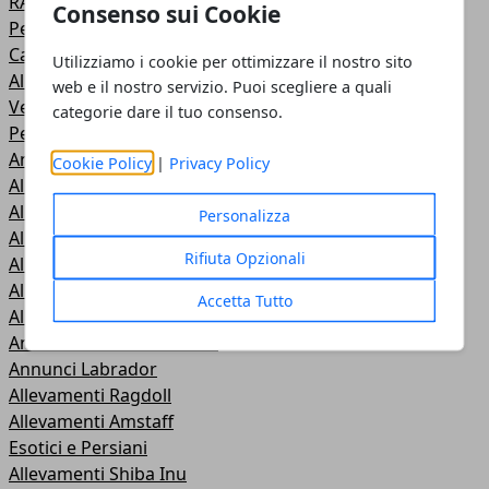
RAZZE FELINE
Consenso sui Cookie
Pelo Corto e Somali
Cani di taglia Grande
Utilizziamo i cookie per ottimizzare il nostro sito
Allevamenti Golden Americano
web e il nostro servizio. Puoi scegliere a quali
Vetrina Annunci
categorie dare il tuo consenso.
Pelo Semilungo
Annunci Cucciolate
Cookie Policy
|
Privacy Policy
Allevamenti Westie
Allevamenti Scottish Terrier
Personalizza
Allevamenti Maine Coon
Rifiuta Opzionali
Allevamenti Lagotto Romagnolo
Allevamenti Labrador
Accetta Tutto
Allevamenti Pastore Svizzero
Annunci Pastore Svizzero
Annunci Labrador
Allevamenti Ragdoll
Allevamenti Amstaff
Esotici e Persiani
Allevamenti Shiba Inu