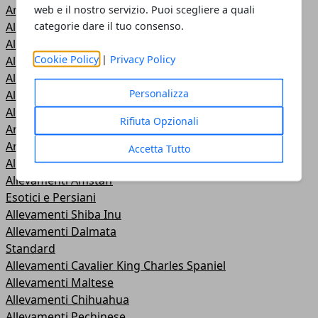
Annunci Cucciolate
web e il nostro servizio. Puoi scegliere a quali
categorie dare il tuo consenso.
Allevamenti Westie
Allevamenti Scottish Terrier
Cookie Policy
|
Privacy Policy
Allevamenti Maine Coon
Allevamenti Lagotto Romagnolo
Personalizza
Allevamenti Labrador
Allevamenti Pastore Svizzero
Rifiuta Opzionali
Annunci Pastore Svizzero
Annunci Labrador
Accetta Tutto
Allevamenti Ragdoll
Allevamenti Amstaff
Esotici e Persiani
Allevamenti Shiba Inu
Allevamenti Dalmata
Standard
Allevamenti Cavalier King Charles Spaniel
Allevamenti Maltese
Allevamenti Chihuahua
Allevamenti Pechinese