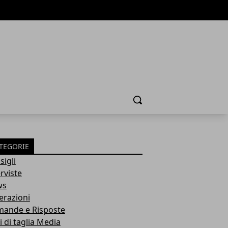
Cerca
TEGORIE
sigli
rviste
ws
erazioni
ande e Risposte
i di taglia Media