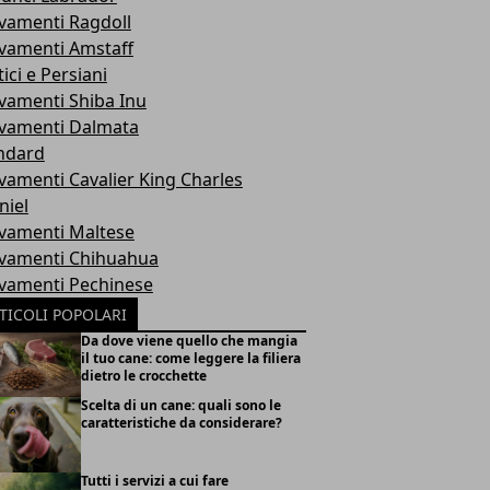
evamenti Ragdoll
evamenti Amstaff
ici e Persiani
evamenti Shiba Inu
evamenti Dalmata
ndard
evamenti Cavalier King Charles
niel
evamenti Maltese
evamenti Chihuahua
evamenti Pechinese
TICOLI POPOLARI
Da dove viene quello che mangia
il tuo cane: come leggere la filiera
dietro le crocchette
Scelta di un cane: quali sono le
caratteristiche da considerare?
Tutti i servizi a cui fare