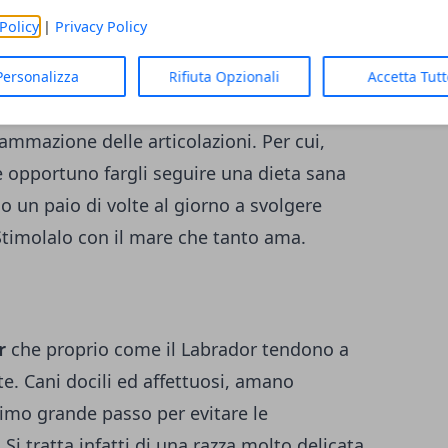
Policy
|
Privacy Policy
 sicuramente il Labrador, ma purtroppo anche
steoartrite. Il problema del
Labrador
è la
Personalizza
Rifiuta Opzionali
Accetta Tut
enda molto facilmente a metter su peso: il
ammazione delle articolazioni. Per cui,
 opportuno fargli seguire una dieta sana
 un paio di volte al giorno a svolgere
? Stimolalo con il mare che tanto ama.
r
che proprio come il Labrador tendono a
te. Cani docili ed affettuosi, amano
primo grande passo per evitare le
 Si tratta infatti di una razza molto delicata