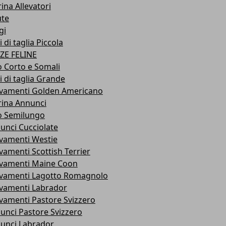
ina Allevatori
ute
gi
 di taglia Piccola
ZE FELINE
o Corto e Somali
i di taglia Grande
evamenti Golden Americano
rina Annunci
o Semilungo
unci Cucciolate
evamenti Westie
evamenti Scottish Terrier
evamenti Maine Coon
evamenti Lagotto Romagnolo
evamenti Labrador
evamenti Pastore Svizzero
unci Pastore Svizzero
unci Labrador