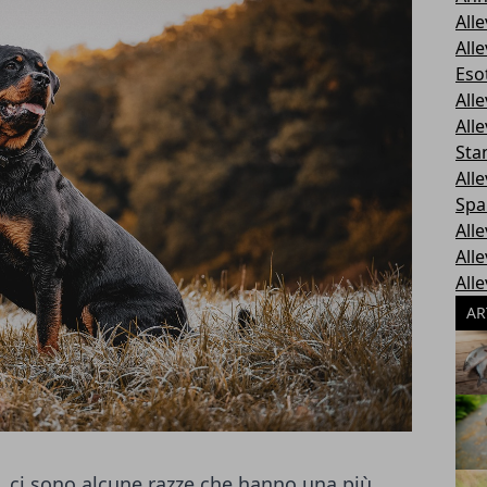
All
All
Esot
All
All
Sta
All
Spa
All
All
All
AR
, ci sono alcune razze che hanno una più