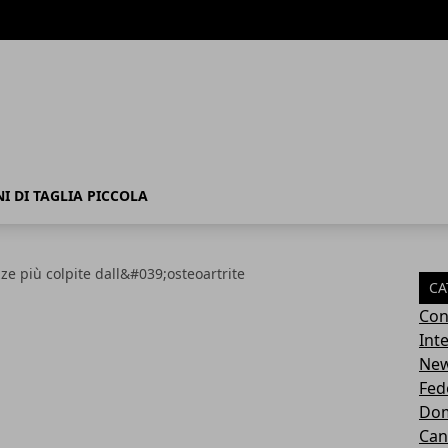
I DI TAGLIA PICCOLA
zze più colpite dall&#039;osteoartrite
CA
Con
Inte
Ne
Fed
Dom
Can