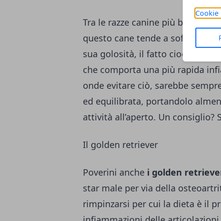
Cookie 
Tra le razze canine più belle c’è
questo cane tende a soffrire di o
sua golosità, il fatto cioè che t
che comporta una più rapida infi
onde evitare ciò, sarebbe sempre
ed equilibrata, portandolo almeno
attività all’aperto. Un consiglio
Il golden retriever
Poverini anche
i golden retrieve
star male per via della osteoartri
rimpinzarsi per cui la dieta è il 
infiammazioni delle articolazioni.