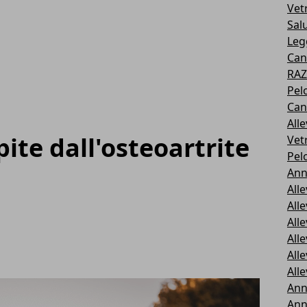
Vetr
Sal
Leg
Cani
RAZ
Pel
Can
All
pite dall'osteoartrite
Vet
Pel
Ann
All
All
All
All
All
All
Ann
Ann