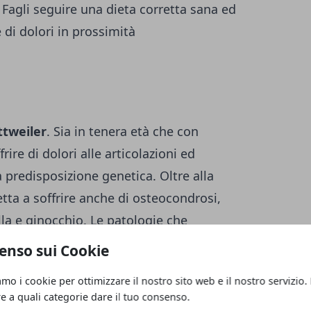
 Fagli seguire una dieta corretta sana ed
e di dolori in prossimità
ttweiler
. Sia in tenera età che con
rire di dolori alle articolazioni ed
 predisposizione genetica. Oltre alla
tta a soffrire anche di osteocondrosi,
la e ginocchio. Le patologie che
lo lo fanno vivere male ma riducono anche la
enso sui Cookie
amo i cookie per ottimizzare il nostro sito web e il nostro servizio.
re a quali categorie dare il tuo consenso.