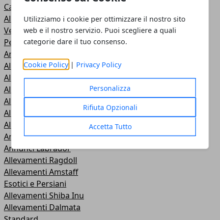
Cani di taglia Grande
Allevamenti Golden Americano
Utilizziamo i cookie per ottimizzare il nostro sito
Vetrina Annunci
web e il nostro servizio. Puoi scegliere a quali
categorie dare il tuo consenso.
Pelo Semilungo
Annunci Cucciolate
Cookie Policy
|
Privacy Policy
Allevamenti Westie
Allevamenti Scottish Terrier
Personalizza
Allevamenti Maine Coon
Allevamenti Lagotto Romagnolo
Rifiuta Opzionali
Allevamenti Labrador
Allevamenti Pastore Svizzero
Accetta Tutto
Annunci Pastore Svizzero
Annunci Labrador
Allevamenti Ragdoll
Allevamenti Amstaff
Esotici e Persiani
Allevamenti Shiba Inu
Allevamenti Dalmata
Standard