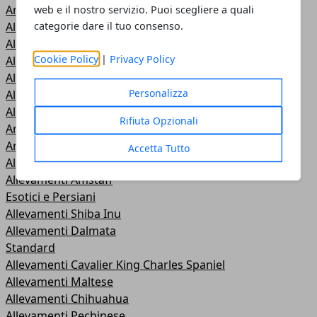
Annunci Cucciolate
web e il nostro servizio. Puoi scegliere a quali
categorie dare il tuo consenso.
Allevamenti Westie
Allevamenti Scottish Terrier
Cookie Policy
|
Privacy Policy
Allevamenti Maine Coon
Allevamenti Lagotto Romagnolo
Personalizza
Allevamenti Labrador
Allevamenti Pastore Svizzero
Rifiuta Opzionali
Annunci Pastore Svizzero
Annunci Labrador
Accetta Tutto
Allevamenti Ragdoll
Allevamenti Amstaff
Esotici e Persiani
Allevamenti Shiba Inu
Allevamenti Dalmata
Standard
Allevamenti Cavalier King Charles Spaniel
Allevamenti Maltese
Allevamenti Chihuahua
Allevamenti Pechinese