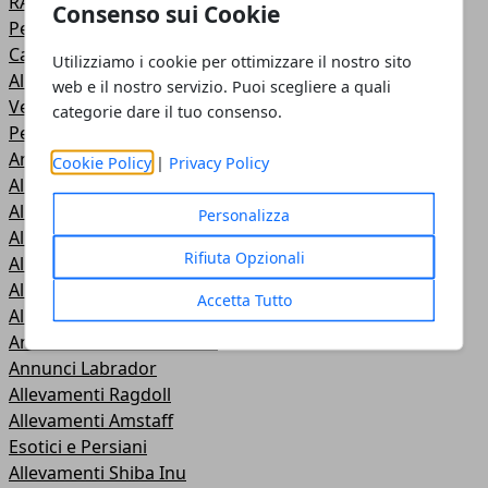
RAZZE FELINE
Consenso sui Cookie
Pelo Corto e Somali
Cani di taglia Grande
Utilizziamo i cookie per ottimizzare il nostro sito
Allevamenti Golden Americano
web e il nostro servizio. Puoi scegliere a quali
Vetrina Annunci
categorie dare il tuo consenso.
Pelo Semilungo
Annunci Cucciolate
Cookie Policy
|
Privacy Policy
Allevamenti Westie
Allevamenti Scottish Terrier
Personalizza
Allevamenti Maine Coon
Rifiuta Opzionali
Allevamenti Lagotto Romagnolo
Allevamenti Labrador
Accetta Tutto
Allevamenti Pastore Svizzero
Annunci Pastore Svizzero
Annunci Labrador
Allevamenti Ragdoll
Allevamenti Amstaff
Esotici e Persiani
Allevamenti Shiba Inu