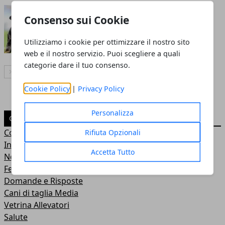
La scelta di un cane di razza
Consenso sui Cookie
Redazione
Utilizziamo i cookie per ottimizzare il nostro sito
web e il nostro servizio. Puoi scegliere a quali
categorie dare il tuo consenso.
Articolo Successivo
Cookie Policy
|
Privacy Policy
Personalizza
CATEGORIE
Consigli
Rifiuta Opzionali
Interviste
Accetta Tutto
News
Federazioni
Domande e Risposte
Cani di taglia Media
Vetrina Allevatori
Salute