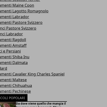
vamenti Maine Coon
vamenti Lagotto Romagnolo
vamenti Labrador
amenti Pastore Svizzero
ci Pastore Svizzero
nci Labrador
amenti Ragdoll
amenti Amstaff
ci e Persiani
amenti Shiba Inu
vamenti Dalmata
dard
amenti Cavalier King Charles Spaniel
amenti Maltese
vamenti Chihuahua
vamenti Pechinese
ICOLI POPOLARI
Da dove viene quello che mangia il