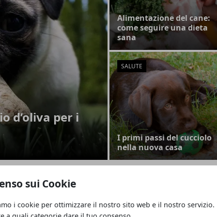
Alimentazione del cane:
come seguire una dieta
sana
SALUTE
io d’oliva per i
I primi passi del cucciolo
nella nuova casa
enso sui Cookie
are l’olio d’oliva per i nostri cani
amo i cookie per ottimizzare il nostro sito web e il nostro servizio.
CAT
re a quali categorie dare il tuo consenso.