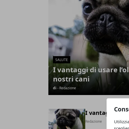
SALUTE
I vantaggi di usare l’ol
nostri cani
di
- Redazione
Cons
I vantaggi di us
Redazione
Utilizzi
sceglie