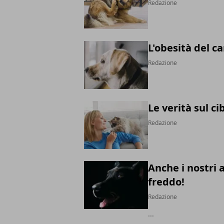
Redazione
L'obesità del c
Redazione
Le verità sul ci
Redazione
Anche i nostri 
freddo!
Redazione
...