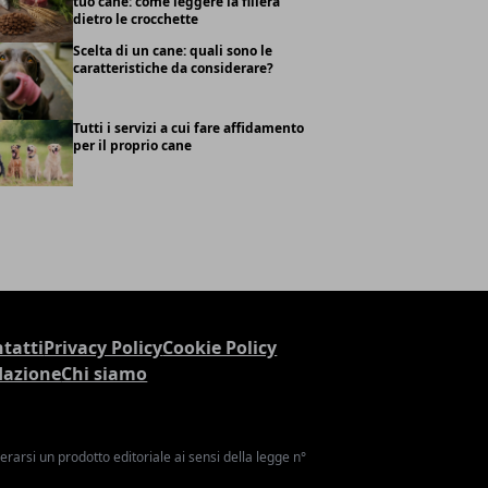
tuo cane: come leggere la filiera
dietro le crocchette
Scelta di un cane: quali sono le
caratteristiche da considerare?
Tutti i servizi a cui fare affidamento
per il proprio cane
tatti
Privacy Policy
Cookie Policy
dazione
Chi siamo
arsi un prodotto editoriale ai sensi della legge n°