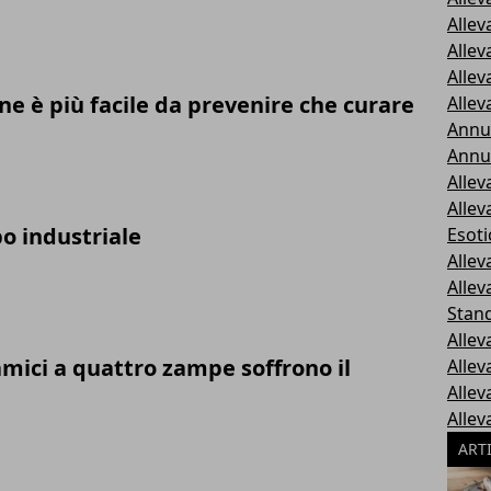
Alle
Alle
Alle
ane è più facile da prevenire che curare
Allev
Annun
Annu
Allev
Allev
bo industriale
Esoti
Allev
Alle
Stan
Allev
amici a quattro zampe soffrono il
Allev
Alle
Alle
ART