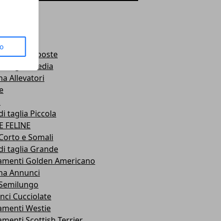
gli
viste
s
azioni
to
nde e Risposte
di taglia Media
na Allevatori
e
i
di taglia Piccola
E FELINE
Corto e Somali
di taglia Grande
vamenti Golden Americano
ina Annunci
 Semilungo
ci Cucciolate
amenti Westie
amenti Scottish Terrier