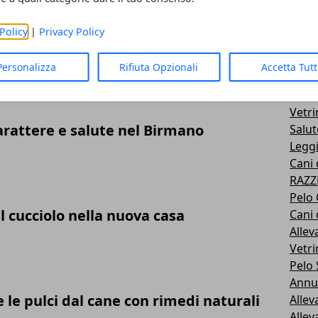
Consi
Inter
Policy
|
Privacy Policy
del cane: come seguire una dieta sana
New
Feder
Personalizza
Rifiuta Opzionali
Accetta Tut
Doma
Cani 
Vetri
arattere e salute nel Birmano
Salut
Legg
Cani 
RAZZ
Pelo 
el cucciolo nella nuova casa
Cani 
Alle
Vetr
Pelo
Annun
le pulci dal cane con rimedi naturali
Allev
Allev