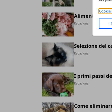
Cookie 
Alimentazione 
Redazione
Selezione del c
Redazione
I primi passi d
Redazione
Come eliminare 