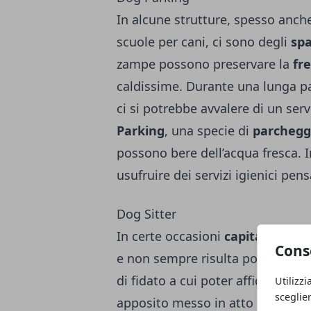
In alcune strutture, spesso anch
scuole per cani, ci sono degli
spa
zampe possono preservare la
fr
caldissime. Durante una lunga pa
ci si potrebbe avvalere di un s
Parking
, una specie di
parchegg
possono bere dell’acqua fresca. I
usufruire dei servizi igienici pen
Dog Sitter
In certe occasioni
capita di dove
Cons
e non sempre risulta possibile po
di fidato a cui poter affidare il c
Utilizzi
sceglie
apposito messo in atto da un
pr