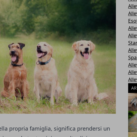
All
All
Esot
All
All
Sta
All
Spa
All
All
All
AR
lla propria famiglia, significa prendersi un