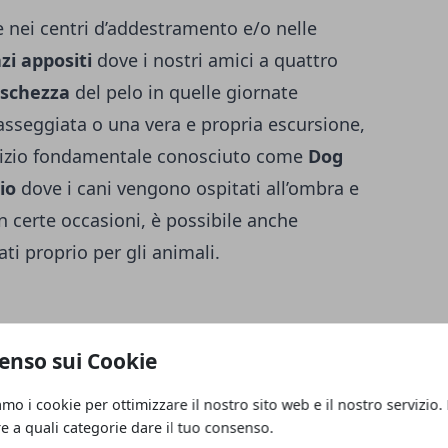
e nei centri d’addestramento e/o nelle
zi appositi
dove i nostri amici a quattro
eschezza
del pelo in quelle giornate
sseggiata o una vera e propria escursione,
ervizio fondamentale conosciuto come
Dog
io
dove i cani vengono ospitati all’ombra e
n certe occasioni, è possibile anche
sati proprio per gli animali.
r partire
o di volersi concedere un viaggio,
enso sui Cookie
rtare con sé il cane. Se non si ha qualcuno
ucciolo, ci si può rivolgere a un servizio
amo i cookie per ottimizzare il nostro sito web e il nostro servizio.
re a quali categorie dare il tuo consenso.
ofessionista
conosciuto come
Dog Sitter
.