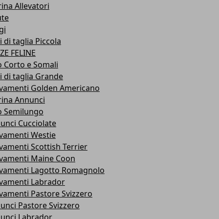
ina Allevatori
ute
gi
 di taglia Piccola
ZE FELINE
o Corto e Somali
i di taglia Grande
evamenti Golden Americano
rina Annunci
o Semilungo
unci Cucciolate
evamenti Westie
evamenti Scottish Terrier
evamenti Maine Coon
evamenti Lagotto Romagnolo
evamenti Labrador
evamenti Pastore Svizzero
unci Pastore Svizzero
unci Labrador