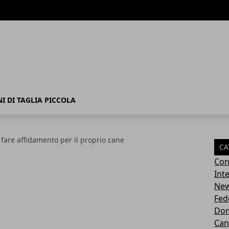
I DI TAGLIA PICCOLA
ui fare affidamento per il proprio cane
CA
Con
Inte
Ne
Fed
Dom
Can