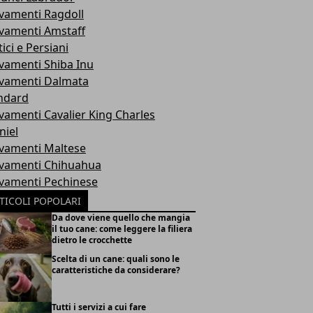
evamenti Ragdoll
evamenti Amstaff
ici e Persiani
evamenti Shiba Inu
evamenti Dalmata
ndard
evamenti Cavalier King Charles
niel
evamenti Maltese
evamenti Chihuahua
evamenti Pechinese
TICOLI POPOLARI
Da dove viene quello che mangia
il tuo cane: come leggere la filiera
dietro le crocchette
Scelta di un cane: quali sono le
caratteristiche da considerare?
Tutti i servizi a cui fare