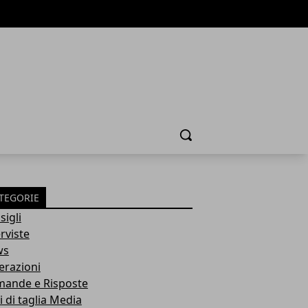
Cerca
TEGORIE
sigli
rviste
ws
erazioni
ande e Risposte
i di taglia Media