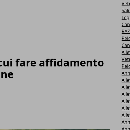
Vetr
Sal
Leg
Cani
RAZ
Pel
Can
All
a cui fare affidamento
Vet
Pel
ane
Ann
All
All
All
All
All
All
Ann
Ann