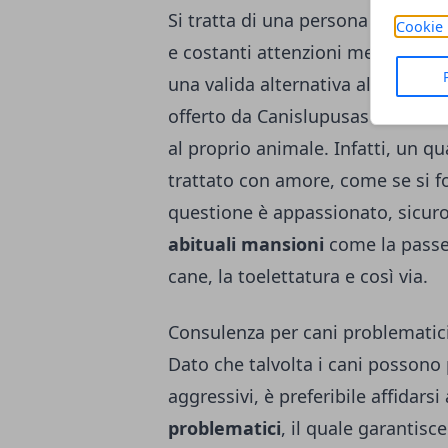
Si tratta di una persona in grado
Cookie 
e costanti attenzioni mentre il o
una valida alternativa alla pensio
offerto da
Canislupusasd.it
risult
al proprio animale. Infatti, un 
trattato con amore, come se si fos
questione è appassionato, sicuro
abituali mansioni
come la passeg
cane, la toelettatura e così via.
Consulenza per cani problematic
Dato che talvolta i cani possono
aggressivi, è preferibile affidarsi
problematici
, il quale garantisc