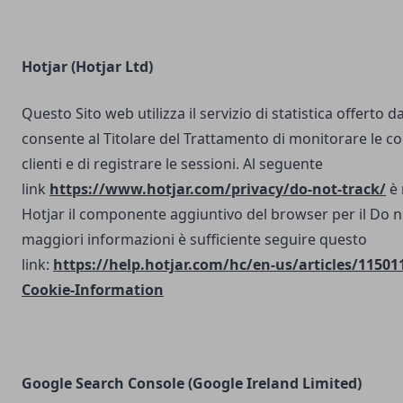
Hotjar (Hotjar Ltd)
Questo Sito web utilizza il servizio di statistica offerto d
consente al Titolare del Trattamento di monitorare le co
clienti e di registrare le sessioni. Al seguente
link
https://www.hotjar.com/privacy/do-not-track/
è 
Hotjar il componente aggiuntivo del browser per il Do n
maggiori informazioni è sufficiente seguire questo
link:
https://help.hotjar.com/hc/en-us/articles/11501
Cookie-Information
Google Search Console
(Google Ireland Limited)