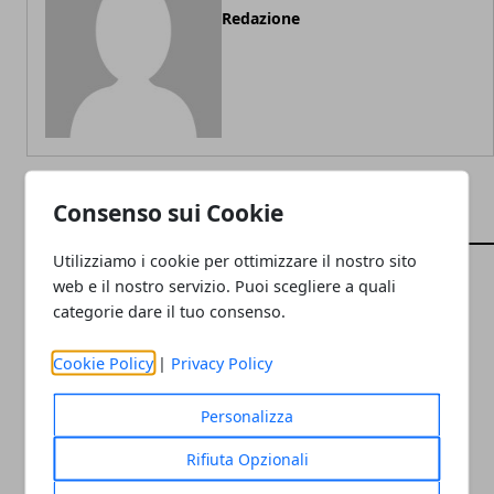
Redazione
Consenso sui Cookie
ARTICOLI CORRELATI
Utilizziamo i cookie per ottimizzare il nostro sito
web e il nostro servizio. Puoi scegliere a quali
categorie dare il tuo consenso.
Cookie Policy
|
Privacy Policy
Personalizza
Rifiuta Opzionali
Le razze più colpite dall'osteoartrite