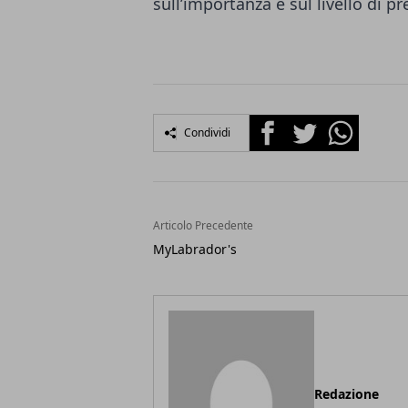
sull’importanza e sul livello di p
Facebook
Twitter
Whatsapp
Condividi
Articolo Precedente
MyLabrador's
Redazione