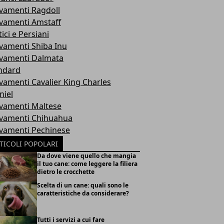
evamenti Ragdoll
evamenti Amstaff
ici e Persiani
evamenti Shiba Inu
evamenti Dalmata
ndard
evamenti Cavalier King Charles
niel
evamenti Maltese
evamenti Chihuahua
evamenti Pechinese
TICOLI POPOLARI
Da dove viene quello che mangia
il tuo cane: come leggere la filiera
dietro le crocchette
Scelta di un cane: quali sono le
caratteristiche da considerare?
Tutti i servizi a cui fare