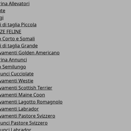
ina Allevatori
ute
gi
 di taglia Piccola
ZE FELINE
o Corto e Somali
i di taglia Grande
evamenti Golden Americano
rina Annunci
o Semilungo
unci Cucciolate
evamenti Westie
evamenti Scottish Terrier
evamenti Maine Coon
evamenti Lagotto Romagnolo
evamenti Labrador
evamenti Pastore Svizzero
unci Pastore Svizzero
unci Labrador