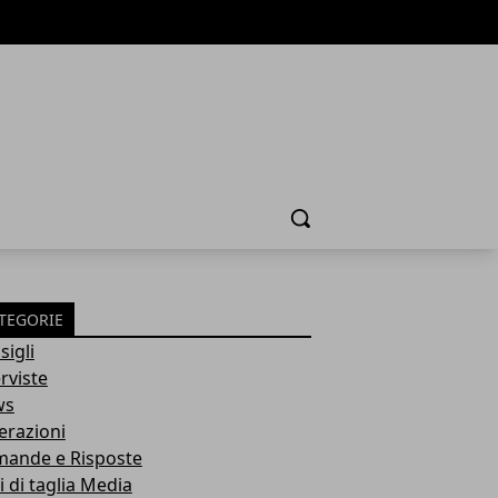
Cerca
TEGORIE
sigli
rviste
ws
erazioni
ande e Risposte
i di taglia Media