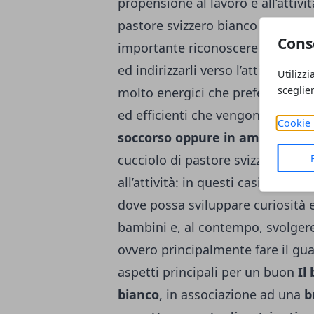
propensione al lavoro e all’attiv
pastore svizzero bianco non va p
Cons
importante riconoscere la natural
ed indirizzarli verso l’attività ch
Utilizzi
sceglie
molto energici che preferiscono sv
ed efficienti che vengono impiega
Cookie 
soccorso oppure in ambito soci
cucciolo di pastore svizzero bian
all’attività: in questi casi
è impor
dove possa sviluppare curiosità e
bambini e, al contempo, svolgere 
ovvero principalmente fare il gua
aspetti principali per un buon
Il
bianco
, in associazione ad una
b