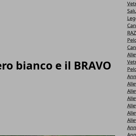
Vetr
Sal
Leg
Cani
RAZ
Pel
Can
All
ero bianco e il BRAVO
Vet
Pel
Ann
All
All
All
All
All
All
Ann
Ann