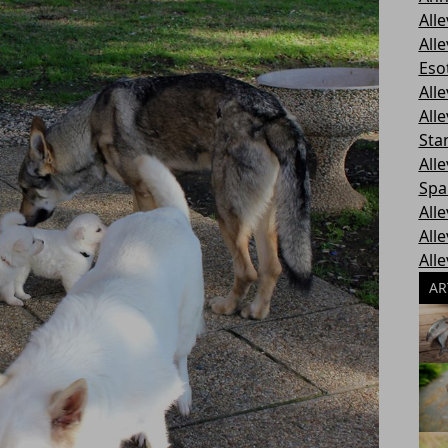
All
All
Esot
All
All
Sta
All
Spa
All
All
All
AR