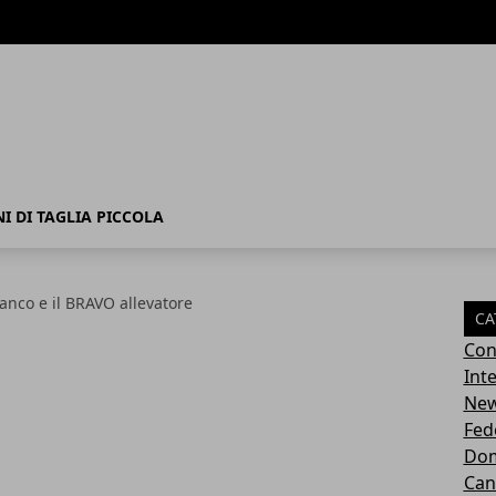
I DI TAGLIA PICCOLA
ianco e il BRAVO allevatore
CA
Con
Inte
Ne
Fed
Dom
Can