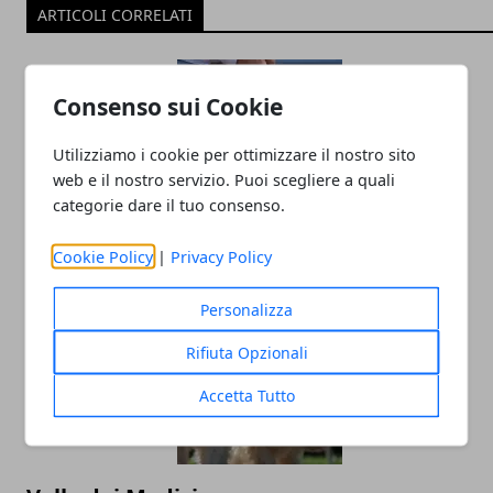
ARTICOLI CORRELATI
Consenso sui Cookie
Utilizziamo i cookie per ottimizzare il nostro sito
web e il nostro servizio. Puoi scegliere a quali
categorie dare il tuo consenso.
Casa dei Wescot
Cookie Policy
|
Privacy Policy
Personalizza
Rifiuta Opzionali
Accetta Tutto