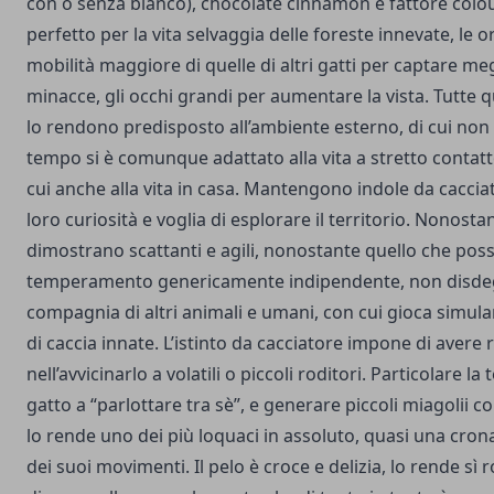
con o senza bianco), chocolate cinnamon e fattore colou
perfetto per la vita selvaggia delle foreste innevate, le
mobilità maggiore di quelle di altri gatti per captare meg
minacce, gli occhi grandi per aumentare la vista. Tutte q
lo rendono predisposto all’ambiente esterno, di cui non 
tempo si è comunque adattato alla vita a stretto contatt
cui anche alla vita in casa. Mantengono indole da cacciato
loro curiosità e voglia di esplorare il territorio. Nonosta
dimostrano scattanti e agili, nonostante quello che poss
temperamento genericamente indipendente, non disd
compagnia di altri animali e umani, con cui gioca simula
di caccia innate. L’istinto da cacciatore impone di avere
nell’avvicinarlo a volatili o piccoli roditori. Particolare l
gatto a “parlottare tra sè”, e generare piccoli miagolii co
lo rende uno dei più loquaci in assoluto, quasi una cron
dei suoi movimenti. Il pelo è croce e delizia, lo rende sì