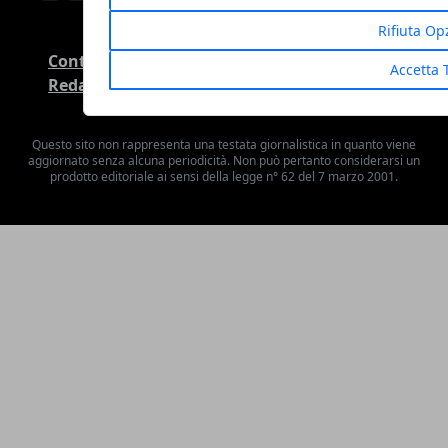
Rifiuta Op
Contatti
Privacy Policy
Cookie Policy
Accetta 
Redazione
Chi siamo
Questo sito non rappresenta una testata giornalistica in quanto viene
aggiornato senza alcuna periodicità. Non può pertanto considerarsi un
prodotto editoriale ai sensi della legge n° 62 del 7 marzo 2001.