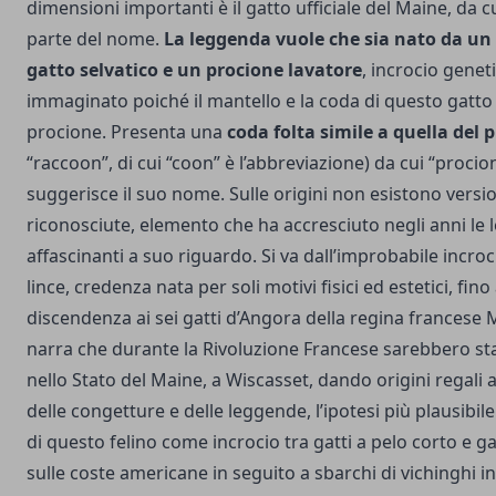
dimensioni importanti è il gatto ufficiale del Maine, da 
parte del nome.
La leggenda vuole che sia nato da un 
gatto selvatico e un procione lavatore
, incrocio gene
immaginato poiché il mantello e la coda di questo gatto 
procione. Presenta una
coda folta simile a quella del 
“raccoon”, di cui “coon” è l’abbreviazione) da cui “proci
suggerisce il suo nome. Sulle origini non esistono versioni
riconosciute, elemento che ha accresciuto negli anni le 
affascinanti a suo riguardo. Si va dall’improbabile incroc
lince, credenza nata per soli motivi fisici ed estetici, fino
discendenza ai sei gatti d’Angora della regina francese M
narra che durante la Rivoluzione Francese sarebbero stat
nello Stato del Maine, a Wiscasset, dando origini regali a
delle congetture e delle leggende, l’ipotesi più plausibile 
di questo felino come incrocio tra gatti a pelo corto e gat
sulle coste americane in seguito a sbarchi di vichinghi i