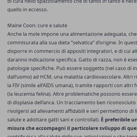
di cura nello spazzolamento che di tanto in tanto è nece
quello in eccesso.
Maine Coon: cure e salute
Anche la mole impone una alimentazione adeguata, che s
commisurata alla sua dieta “selvatica” d’origine. In ques
disporre in commercio di appositi integratori, e di cui al
daranno indicazione specifica. Gatto di razza, non è esen
patologie specifiche. Può essere soggetto (nel caso di in
dall’uomo) ad HCM, una malattia cardiovascolare. Altri 
la FIV (simile all’AIDS umana), tramite rapporti con altri f
(la leucemia felina). Altre problematiche possono essere
di displasia dell’anca. Un tracciamento ben riconosciuto 
rivolgersi ad allevamenti affidabili e seri permettono di 
salute e adottare gatti sani e controllati.
È preferibile 
misura che accompagni il particolare sviluppo di que
contribuisca alla salute delle sue articolazioni e che te