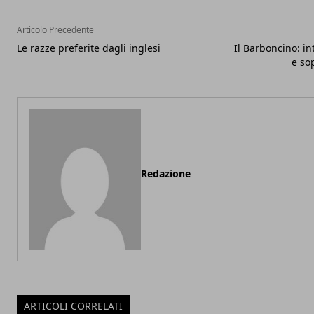
Articolo Precedente
Le razze preferite dagli inglesi
Il Barboncino: in
e so
Redazione
ARTICOLI CORRELATI