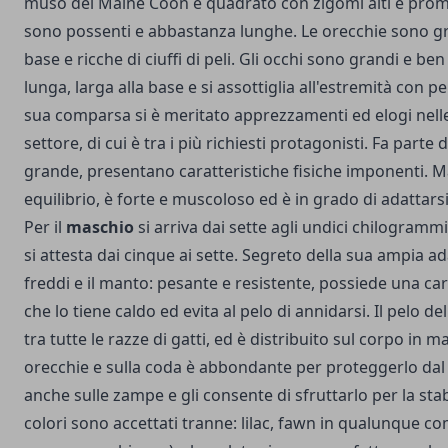
muso del Maine Coon è quadrato con zigomi alti e promi
sono possenti e abbastanza lunghe. Le orecchie sono gra
base e ricche di ciuffi di peli. Gli occhi sono grandi e ben
lunga, larga alla base e si assottiglia all'estremità con pel
sua comparsa si è meritato apprezzamenti ed elogi nelle
settore, di cui è tra i più richiesti protagonisti. Fa parte d
grande, presentano caratteristiche fisiche imponenti. 
equilibrio, è forte e muscoloso ed è in grado di adattarsi 
Per il
maschio
si arriva dai sette agli undici chilogram
si attesta dai cinque ai sette. Segreto della sua ampia ada
freddi e il manto: pesante e resistente, possiede una car
che lo tiene caldo ed evita al pelo di annidarsi. Il pelo 
tra tutte le razze di gatti, ed è distribuito sul corpo in m
orecchie e sulla coda è abbondante per proteggerlo dal
anche sulle zampe e gli consente di sfruttarlo per la stabil
colori sono accettati tranne: lilac, fawn in qualunque c