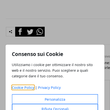
Facebook
Twitter
Whatsapp
Consenso sui Cookie
Articolo Precedente
Articolo Successivo
I 6 errori da evitare
Proteine nella dieta del cane:
Utilizziamo i cookie per ottimizzare il nostro sito
nell’educazione del cane
i consigli per gestirle
web e il nostro servizio. Puoi scegliere a quali
categorie dare il tuo consenso.
Cookie Policy
|
Privacy Policy
Personalizza
Redazione
Rifiuta Opzionali